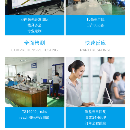
业内领先开发团队
15条生产线
模具齐全
日产30万条
专业定制
全面检测
快速反应
COMPREHENSIVE TESTING
RAPID RESPONSE
TS16949、rohs
询盘当日回复
reach图标寿命测试
异常24H处理
订单全程跟踪