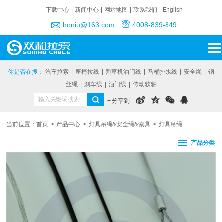
下载中心
|
新闻中心
|
网站地图
|
联系我们
|
English
honiu@163.com
4008-839-849
你是否在搜：
汽车拉索
|
座椅拉线
|
割草机油门线
|
马桶排水线
|
安全绳
|
钢
丝绳
|
刹车线
|
油门线
|
传动软轴
+ 分享到
当前位置：
首页
>
产品中心
>
灯具吊绳&安全绳&索具
>
灯具吊绳
产品分类