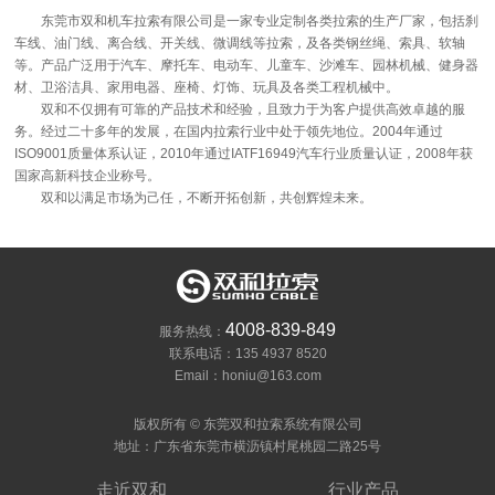
东莞市双和机车拉索有限公司是一家专业定制各类拉索的生产厂家，包括刹
车线、油门线、离合线、开关线、微调线等拉索，及各类钢丝绳、索具、软轴
等。产品广泛用于汽车、摩托车、电动车、儿童车、沙滩车、园林机械、健身器
材、卫浴洁具、家用电器、座椅、灯饰、玩具及各类工程机械中。
双和不仅拥有可靠的产品技术和经验，且致力于为客户提供高效卓越的服
务。经过二十多年的发展，在国内拉索行业中处于领先地位。2004年通过
ISO9001质量体系认证，2010年通过IATF16949汽车行业质量认证，2008年获
国家高新科技企业称号。
双和以满足市场为己任，不断开拓创新，共创辉煌未来。
4008-839-849
服务热线：
联系电话：135 4937 8520
Email：honiu@163.com
版权所有 © 东莞双和拉索系统有限公司
地址：广东省东莞市横沥镇村尾桃园二路25号
走近双和
行业产品