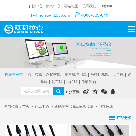
下载中心
|
新闻中心
|
网站地图
|
联系我们
|
English
honiu@163.com
4008-839-849
你是否在搜：
汽车拉索
|
座椅拉线
|
割草机油门线
|
马桶排水线
|
安全绳
|
钢
丝绳
|
刹车线
|
油门线
|
传动软轴
+ 分享到
当前位置：
首页
>
产品中心
>
新能源车拉索&应急拉线
>
门锁拉线
产品分类