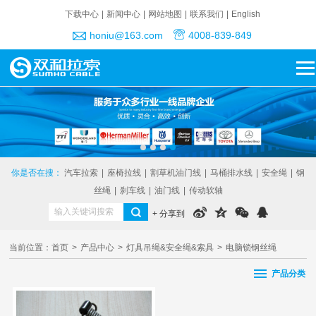
下载中心
|
新闻中心
|
网站地图
|
联系我们
|
English
honiu@163.com
4008-839-849
你是否在搜：
汽车拉索
|
座椅拉线
|
割草机油门线
|
马桶排水线
|
安全绳
|
钢
丝绳
|
刹车线
|
油门线
|
传动软轴
+ 分享到
当前位置：
首页
>
产品中心
>
灯具吊绳&安全绳&索具
>
电脑锁钢丝绳
产品分类