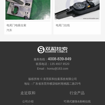
电尾门电吸拉索
电尾门拉线
汽车
4008-839-849
服务热线：
联系电话：135 4937 8520
Email：honiu@163.com
版权所有 © 东莞双和拉索系统有限公司
地址：广东省东莞市横沥镇村尾桃园二路25号
走近双和
行业产品
公司介绍
可调式腰靠&座椅拉线