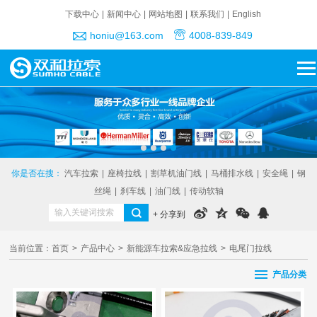
下载中心
|
新闻中心
|
网站地图
|
联系我们
|
English
honiu@163.com
4008-839-849
你是否在搜：
汽车拉索
|
座椅拉线
|
割草机油门线
|
马桶排水线
|
安全绳
|
钢
丝绳
|
刹车线
|
油门线
|
传动软轴
+ 分享到
当前位置：
首页
>
产品中心
>
新能源车拉索&应急拉线
>
电尾门拉线
产品分类