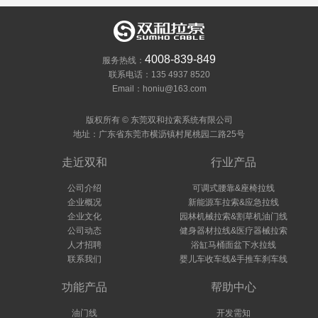
4008-839-849
服务热线：
联系电话：135 4937 8520
Email：honiu@163.com
版权所有 © 东莞双和拉索系统有限公司
地址：广东省东莞市横沥镇村尾桃园二路25号
走近双和
行业产品
公司介绍
可调式腰靠&座椅拉线
企业概况
新能源车拉索&应急拉线
企业文化
园林机械拉索&割草机油门线
公司动态
健身器材拉线&医疗器械拉索
人才招聘
浴缸马桶面盆下水拉线
联系我们
婴儿车收车线&手推车刹车线
功能产品
帮助中心
油门线
开发需知