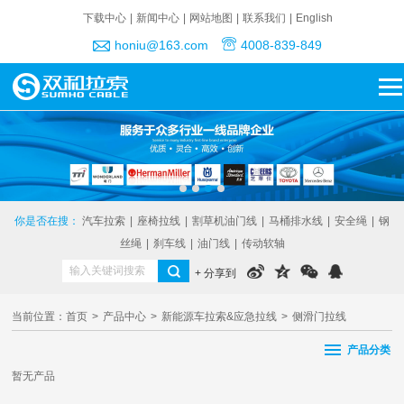
下载中心
|
新闻中心
|
网站地图
|
联系我们
|
English
honiu@163.com
4008-839-849
你是否在搜：
汽车拉索
|
座椅拉线
|
割草机油门线
|
马桶排水线
|
安全绳
|
钢
丝绳
|
刹车线
|
油门线
|
传动软轴
+ 分享到
当前位置：
首页
>
产品中心
>
新能源车拉索&应急拉线
>
侧滑门拉线
产品分类
暂无产品