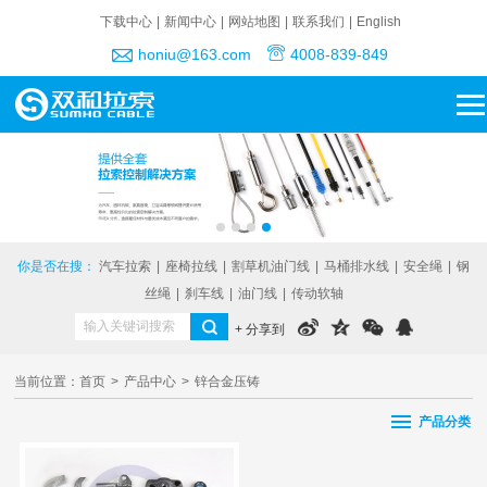
下载中心
|
新闻中心
|
网站地图
|
联系我们
|
English
honiu@163.com
4008-839-849
你是否在搜：
汽车拉索
|
座椅拉线
|
割草机油门线
|
马桶排水线
|
安全绳
|
钢
丝绳
|
刹车线
|
油门线
|
传动软轴
+ 分享到
当前位置：
首页
>
产品中心
>
锌合金压铸
产品分类