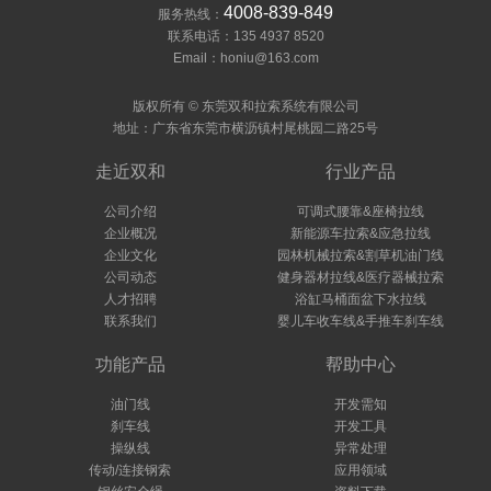
4008-839-849
服务热线：
联系电话：135 4937 8520
Email：honiu@163.com
版权所有 © 东莞双和拉索系统有限公司
地址：广东省东莞市横沥镇村尾桃园二路25号
走近双和
行业产品
公司介绍
可调式腰靠&座椅拉线
企业概况
新能源车拉索&应急拉线
企业文化
园林机械拉索&割草机油门线
公司动态
健身器材拉线&医疗器械拉索
人才招聘
浴缸马桶面盆下水拉线
联系我们
婴儿车收车线&手推车刹车线
功能产品
帮助中心
油门线
开发需知
刹车线
开发工具
操纵线
异常处理
传动/连接钢索
应用领域