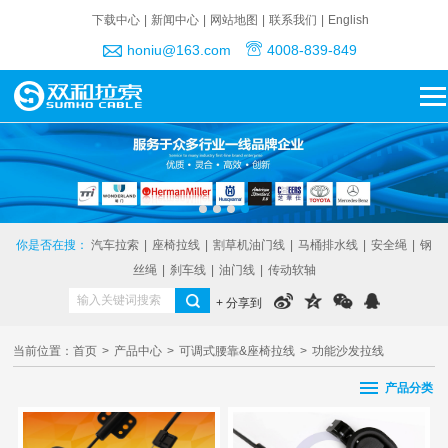
下载中心
|
新闻中心
|
网站地图
|
联系我们
|
English
honiu@163.com
4008-839-849
你是否在搜：
汽车拉索
|
座椅拉线
|
割草机油门线
|
马桶排水线
|
安全绳
|
钢
丝绳
|
刹车线
|
油门线
|
传动软轴
+ 分享到
当前位置：
首页
>
产品中心
>
可调式腰靠&座椅拉线
>
功能沙发拉线
产品分类