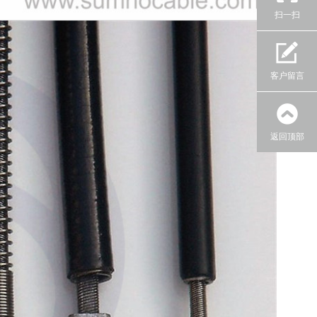
扫一扫
客户留言
返回顶部