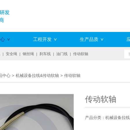
中心
工程开发
生产品质
线
安全绳
钢丝绳
刹车线
油门线
传动软轴
|
|
|
|
|
品中心
>
机械设备拉线&传动软轴
>
传动软轴
传动软轴
产品分类：机械设备拉线