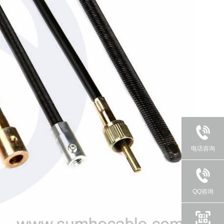
4008
电话咨询
522
QQ咨询