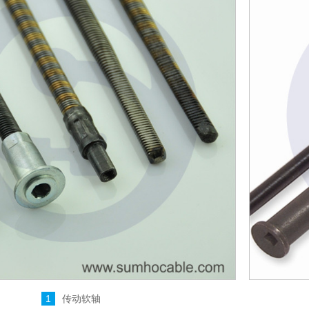
1
传动软轴