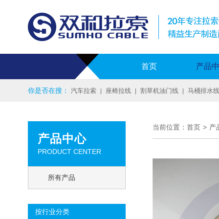
首页
产品
你是否在搜：
汽车拉索
座椅拉线
割草机油门线
马桶排水
|
|
|
当前位置：
首页
>
产
产品中心
PRODUCT CENTER
所有产品
按行业分类