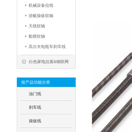
机械设备拉线
游艇操纵软轴
天线软轴
船模软轴
高尔夫电瓶车刹车线
白色家电拉索&物联网
产品控制拉线
按产品功能分类
油门线
刹车线
操纵线