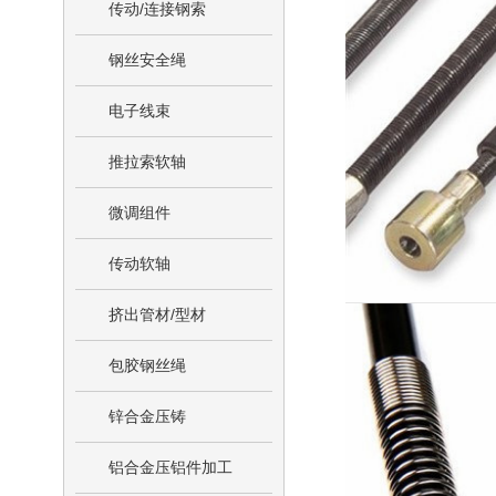
传动/连接钢索
钢丝安全绳
电子线束
推拉索软轴
微调组件
传动软轴
挤出管材/型材
包胶钢丝绳
锌合金压铸
铝合金压铝件加工