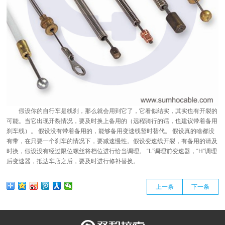
假设你的自行车是线刹，那么就会用到它了，它看似结实，其实也有开裂的
可能。当它出现开裂情况，要及时换上备用的（远程骑行的话，也建议带着备用
刹车线）。 假设没有带着备用的，能够备用变速线暂时替代。 假设真的啥都没
有带，在只要一个刹车的情况下，要减速慢性。假设变速线开裂，有备用的请及
时换，假设没有经过限位螺丝将档位进行恰当调理。 “L”调理前变速器，“H”调理
后变速器，抵达车店之后，要及时进行修补替换。
上一条
下一条