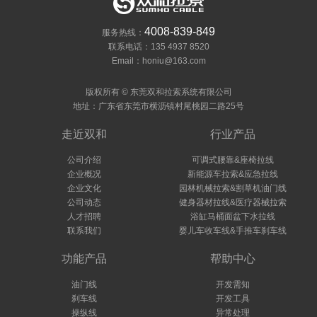
4008-839-849
服务热线：
联系电话：135 4937 8520
Email：honiu@163.com
版权所有 © 东莞双和拉索系统有限公司
地址：广东省东莞市横沥镇村尾桃园二路25号
走近双和
行业产品
公司介绍
可调式腰靠&座椅拉线
企业概况
新能源车拉索&应急拉线
企业文化
园林机械拉索&割草机油门线
公司动态
健身器材拉线&医疗器械拉索
人才招聘
浴缸马桶面盆下水拉线
联系我们
婴儿车收车线&手推车刹车线
功能产品
帮助中心
油门线
开发需知
刹车线
开发工具
操纵线
异常处理