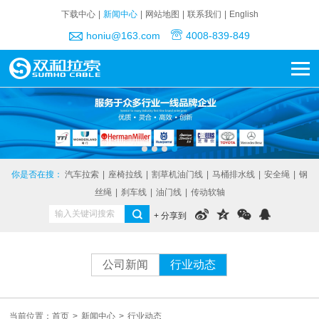
下载中心
|
新闻中心
|
网站地图
|
联系我们
|
English
honiu@163.com
4008-839-849
你是否在搜：
汽车拉索
|
座椅拉线
|
割草机油门线
|
马桶排水线
|
安全绳
|
钢
丝绳
|
刹车线
|
油门线
|
传动软轴
+ 分享到
公司新闻
行业动态
当前位置：
首页
>
新闻中心
>
行业动态